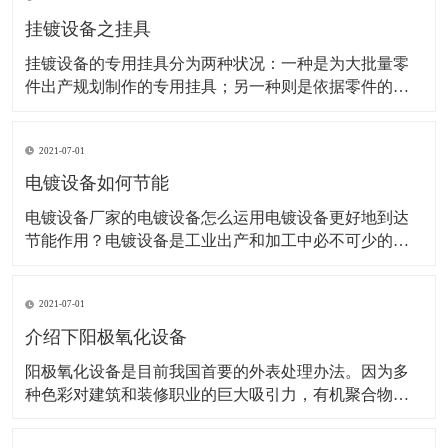
挂镀设备之挂具
挂镀设备的专用挂具分为两种状况：一种是为大批量零
件出产规划制作的专用挂具；另一种则是依据零件的复
杂几许形状和特殊工艺要求而规划的专用挂具。 铝和铝
合金的挂具 铝件阳极氧化时，应选用铝和铝合金的挂
2021-07-01
具。挂具应具有弹性以将零件夹紧，避免由于接触松动
处，形成不导电的氧化膜，而影响阳极氧化继续进行。
电镀设备如何节能
通用挂具
电镀设备厂家的电镀设备怎么运用电镀设备更好地到达
节能作用？电镀设备是工业出产和加工中必不可少的设
备之一。在当前的市场经济条件下，怎么下降功耗，下
降加工本钱，进步电镀工艺的竞争力变得越来越重要。
2021-07-01
是否正确挑选电镀电源，直接关系到镀层的质量，镀槽
的出产能力，能耗和出资效益。因为能耗大，功率低，
介绍下阳极氧化设备
基本上消除
阳极氧化设备是目前我国首要的外表处理办法。因为多
种色彩对建筑和装修职业的巨大吸引力，有机聚合物的
抗紫外线辐射性能不如铝阳极氧化膜。作为持久性建筑
的装修，所以它的生产线是必不行少的。但是你对这个