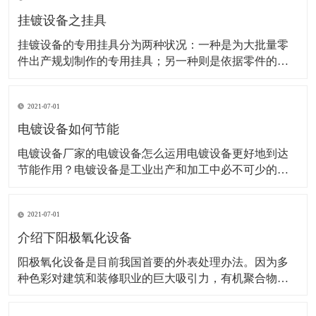
挂镀设备之挂具
挂镀设备的专用挂具分为两种状况：一种是为大批量零
件出产规划制作的专用挂具；另一种则是依据零件的复
杂几许形状和特殊工艺要求而规划的专用挂具。 铝和铝
合金的挂具 铝件阳极氧化时，应选用铝和铝合金的挂
2021-07-01
具。挂具应具有弹性以将零件夹紧，避免由于接触松动
处，形成不导电的氧化膜，而影响阳极氧化继续进行。
电镀设备如何节能
通用挂具
电镀设备厂家的电镀设备怎么运用电镀设备更好地到达
节能作用？电镀设备是工业出产和加工中必不可少的设
备之一。在当前的市场经济条件下，怎么下降功耗，下
降加工本钱，进步电镀工艺的竞争力变得越来越重要。
2021-07-01
是否正确挑选电镀电源，直接关系到镀层的质量，镀槽
的出产能力，能耗和出资效益。因为能耗大，功率低，
介绍下阳极氧化设备
基本上消除
阳极氧化设备是目前我国首要的外表处理办法。因为多
种色彩对建筑和装修职业的巨大吸引力，有机聚合物的
抗紫外线辐射性能不如铝阳极氧化膜。作为持久性建筑
的装修，所以它的生产线是必不行少的。但是你对这个